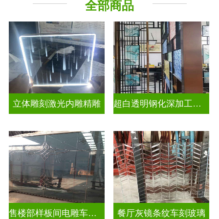
全部商品
立体雕刻激光内雕精雕
超白透明钢化深加工激光内雕发光艺术玻璃
售楼部样板间电雕车刻玻璃
餐厅灰镜条纹车刻玻璃