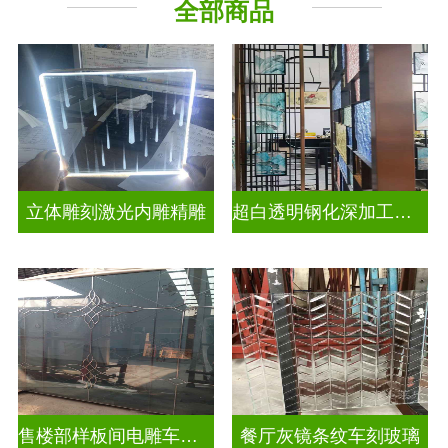
全部商品
立体雕刻激光内雕精雕
超白透明钢化深加工激光内雕发光艺术玻璃
售楼部样板间电雕车刻玻璃
餐厅灰镜条纹车刻玻璃