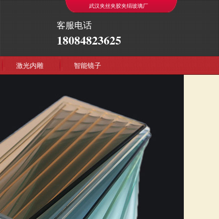
武汉夹丝夹胶夹绢玻璃厂
客服电话
18084823625
激光内雕
智能镜子