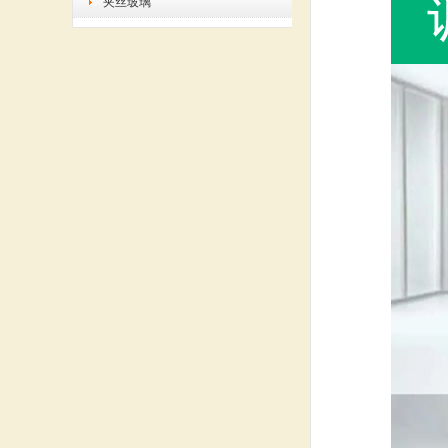
夹丝玻璃
公司新闻
玻璃树艺术科技作品简介
菏泽门窗玻璃价格表
low-e玻璃开裂了怎么办
奇胡利的艺术玻璃加工生产厂家园
展现了什么
酒泉夹丝玻璃生产厂家
联系我们
地址：四川省成都市
手机：18084823625
Q Q：1492334459
邮件：
1492334459@qq.com