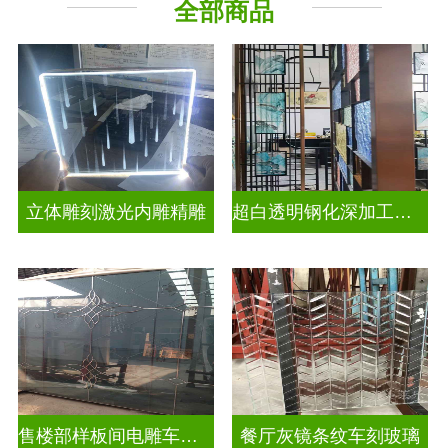
全部商品
立体雕刻激光内雕精雕
超白透明钢化深加工激光内雕发光艺术玻璃
售楼部样板间电雕车刻玻璃
餐厅灰镜条纹车刻玻璃