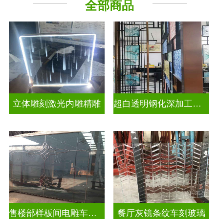
全部商品
立体雕刻激光内雕精雕
超白透明钢化深加工激光内雕发光艺术玻璃
售楼部样板间电雕车刻玻璃
餐厅灰镜条纹车刻玻璃