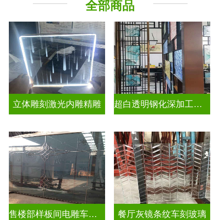
全部商品
立体雕刻激光内雕精雕
超白透明钢化深加工激光内雕发光艺术玻璃
售楼部样板间电雕车刻玻璃
餐厅灰镜条纹车刻玻璃