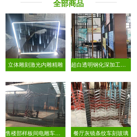
全部商品
立体雕刻激光内雕精雕
超白透明钢化深加工激光内雕发光艺术玻璃
售楼部样板间电雕车刻玻璃
餐厅灰镜条纹车刻玻璃