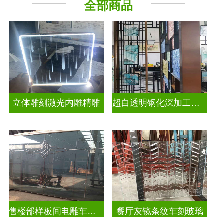
全部商品
立体雕刻激光内雕精雕
超白透明钢化深加工激光内雕发光艺术玻璃
售楼部样板间电雕车刻玻璃
餐厅灰镜条纹车刻玻璃