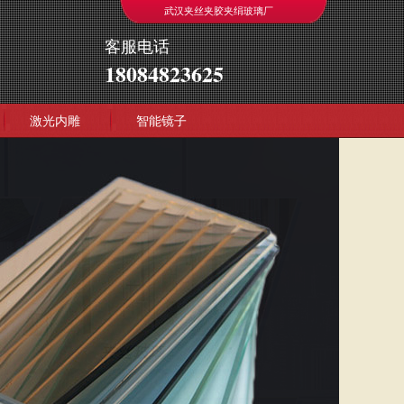
武汉夹丝夹胶夹绢玻璃厂
客服电话
18084823625
激光内雕
智能镜子