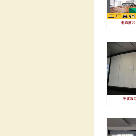
电磁液晶
淮北液