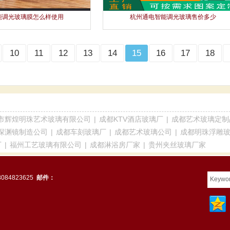
能调光玻璃膜怎么样使用
杭州通电智能调光玻璃售价多少
10
11
12
13
14
15
16
17
18
市辉煌明珠艺术玻璃有限公司
|
成都KTV酒店玻璃厂
|
成都艺术玻璃定制
深渊镜制造公司
|
成都车刻玻璃厂
|
成都艺术玻璃公司
|
成都明珠浮雕
厂
|
福州工艺玻璃有限公司
|
成都淋浴房厂家
|
贵州夹丝玻璃厂家
8084823625
邮件：