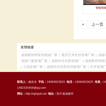
智能智
<
上一页
友情链接
成都辉煌明珠智能镜厂家
|
重庆艺术夹丝玻璃厂家
|
成都
成都门窗玻璃厂家
|
成都夹丝夹胶玻璃厂
|
成都辉煌明珠
|
工程玻璃厂家
|
成都夹丝夹胶夹绢玻璃厂家
|
艺术玻璃
联系人：
杨先生
手机：
18084823625
电话：
18084823625
传真：
1
1492334459@qq.com
网址：
http://zghgsb.net
地址：
四川省成都市