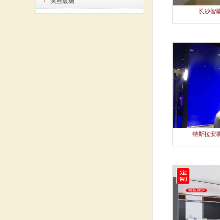
夹丝玻璃
长沙智
公司新闻
玻璃树艺术科技作品简介
菏泽门窗玻璃价格表
low-e玻璃开裂了怎么办
奇胡利的艺术玻璃加工生产厂家园
展现了什么
酒泉夹丝玻璃生产厂家
联系我们
特斯拉安
地址：四川省成都市
手机：18084823625
Q Q：1492334459
邮件：
1492334459@qq.com